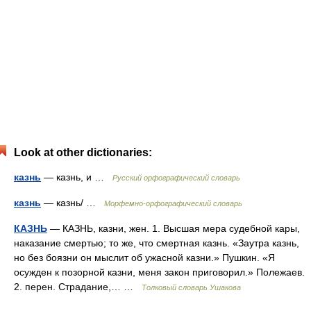
Look at other dictionaries:
казнь
— казнь, и …
Русский орфографический словарь
казнь
— казнь/ …
Морфемно-орфографический словарь
КАЗНЬ
— КАЗНЬ, казни, жен. 1. Высшая мера судебной кары,
наказание смертью; то же, что смертная казнь. «Заутра казнь,
но без боязни он мыслит об ужасной казни.» Пушкин. «Я
осужден к позорной казни, меня закон приговорил.» Полежаев.
2. перен. Страдание,… …
Толковый словарь Ушакова