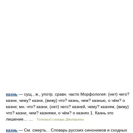
казнь
— сущ., ж., употр. сравн. часто Морфология: (нет) чего?
казни, чему? казни, (вижу) что? казнь, чем? казнью, о чём? о
казни; мн. что? казни, (нет) чего? казней, чему? казням, (вижу)
что? казни, чем? казнями, о чём? о казнях 1. Казнь это
лишение… …
Толковый словарь Дмитриева
казнь
— См. смерть... Словарь русских синонимов и сходных