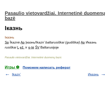
Pasaulio vietovardžiai. Internetinė duomenų
bazė
Іказнь
Іказнь
Sp
Ìkaznė
Ap
І
казнь/Ikazn’
baltarusiškai (gudiškai)
Ap
Иказнь
rusiškai
L
ež.
ir
g-tė
ŠV
Baltarusijoje
Pasaulio vietovardžiai. Internetinė duomenų bazė
.
Игры ⚽
Поможем написать реферат
Ikazn’
Иказнь