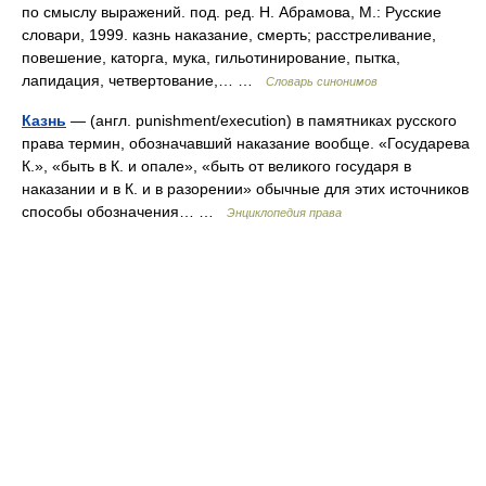
по смыслу выражений. под. ред. Н. Абрамова, М.: Русские
словари, 1999. казнь наказание, смерть; расстреливание,
повешение, каторга, мука, гильотинирование, пытка,
лапидация, четвертование,… …
Словарь синонимов
Казнь
— (англ. punishment/execution) в памятниках русского
права термин, обозначавший наказание вообще. «Государева
К.», «быть в К. и опале», «быть от великого государя в
наказании и в К. и в разорении» обычные для этих источников
способы обозначения… …
Энциклопедия права