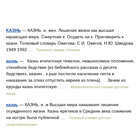
КАЗНЬ
— КАЗНЬ, и, жен. Лишение жизни как высшая
карающая мера. Смертная к. Осудить на к. Приговорить к
казни. Толковый словарь Ожегова. С.И. Ожегов, Н.Ю. Шведова.
1949 1992 …
Толковый словарь Ожегова
казнь
— Казнь египетская тяжелое, невыносимое положение,
стихийное бедствие [из библейского рассказа о десяти
бедствиях, казнях , к рые постигли население гипта в
наказание за отказ отпустить евреев из плена]. Зачем из
ерунды казнь египетскую… …
Фразеологический словарь русского
языка
казнь
— КАЗНЬ, и, ж Высшая мера наказания лишение
осужденного жизни. Казнь еретиков в Средние века сожжение
на костре была публичной …
Толковый словарь русских
существительных